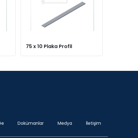
75 x 10 Plaka Profil
80 x 8 Pla
Ge
Dokümanlar
Medya
İletişim