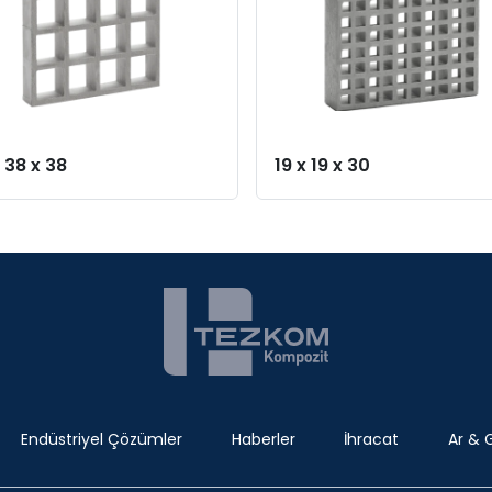
 38 x 38
19 x 19 x 30
Endüstriyel Çözümler
Haberler
İhracat
Ar & 