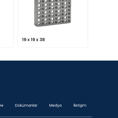
19 x 19 x 38
38 x 38 x 
Ge
Dokümanlar
Medya
İletişim