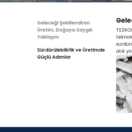
Gele
Geleceği Şekillendiren
Üretim, Doğaya Saygılı
TEZKOM
Yaklaşım
teknol
sürdürü
Sürdürülebilirlik ve Üretimde
atık y
Güçlü Adımlar