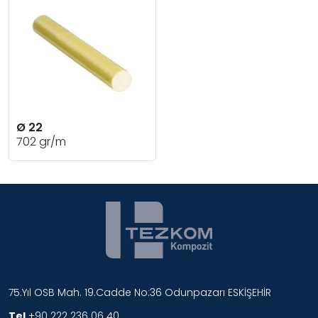
Ø 22
702 gr/m
75.Yıl OSB Mah. 19.Cadde No:36 Odunpazarı ESKİŞEHİR
Tel.
+90 222 236 06 40