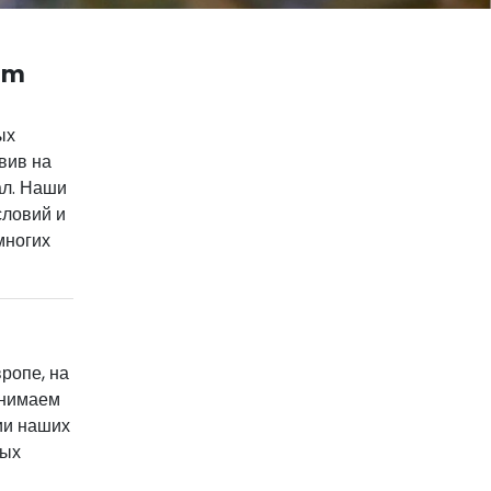
om
ых
вив на
ал. Наши
словий и
многих
ропе, на
инимаем
ии наших
ных