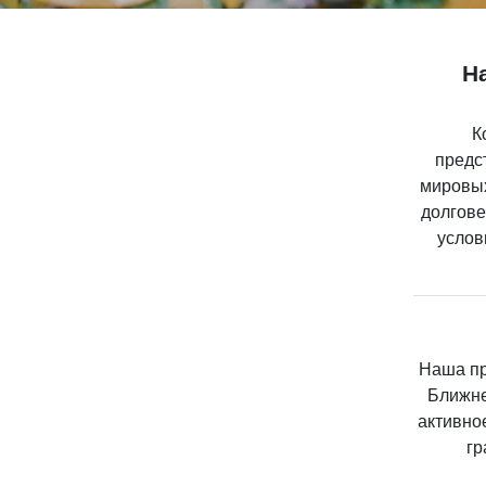
Н
К
предс
мировых
долгове
услов
Наша пр
Ближне
активно
гр