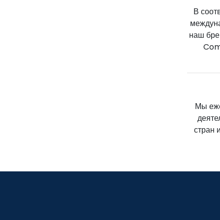
В соот
междуна
наш бре
Comp
Мы еж
деяте
стран 