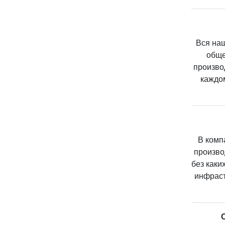
Вся наш
обще
произво
каждо
В комп
произво
без каки
инфраст