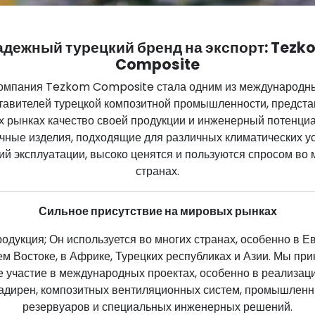
адежный турецкий бренд на экспорт: Tezk
Composite
омпания Tezkom Composite стала одним из международн
тавителей турецкой композитной промышленности, предста
 рынках качество своей продукции и инженерный потенци
чные изделия, подходящие для различных климатических у
ий эксплуатации, высоко ценятся и пользуются спросом во 
странах.
Сильное присутствие на мировых рынках
одукция; Он используется во многих странах, особенно в Ев
м Востоке, в Африке, Турецких республиках и Азии. Мы пр
е участие в международных проектах, особенно в реализац
адирен, композитных вентиляционных систем, промышлен
резервуаров и специальных инженерных решений.