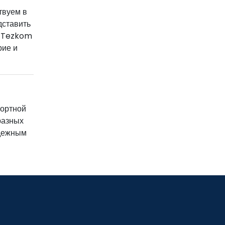
твуем в
дставить
. Tezkom
рие и
ортной
разных
адежным