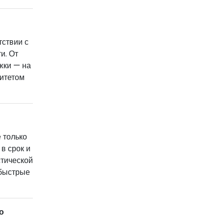
тствии с
и. От
жки — на
итетом
 только
в срок и
стической
 быстрые
о